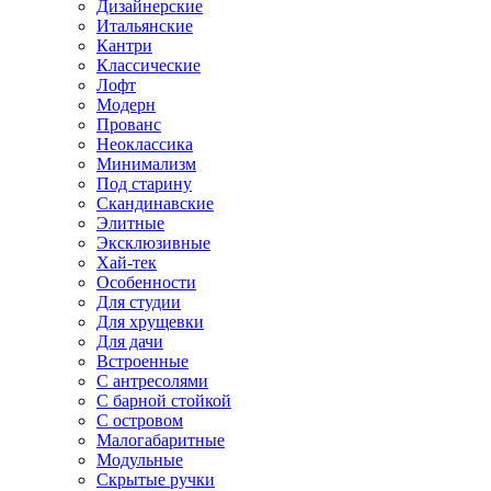
Дизайнерские
Итальянские
Кантри
Классические
Лофт
Модерн
Прованс
Неоклассика
Минимализм
Под старину
Скандинавские
Элитные
Эксклюзивные
Хай-тек
Особенности
Для студии
Для хрущевки
Для дачи
Встроенные
С антресолями
С барной стойкой
С островом
Малогабаритные
Модульные
Скрытые ручки