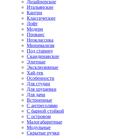
Дизайнерские
Итальянские
Кантри
Классические
Лофт
Модерн
Прованс
Неоклассика
Минимализм
Под старину
Скандинавские
Элитные
Эксклюзивные
Хай-тек
Особенности
Для студии
Для хрущевки
Для дачи
Встроенные
С антресолями
С барной стойкой
С островом
Малогабаритные
Модульные
Скрытые ручки