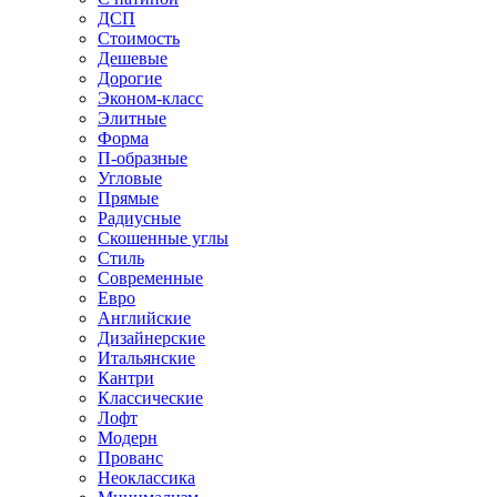
ДСП
Стоимость
Дешевые
Дорогие
Эконом-класс
Элитные
Форма
П-образные
Угловые
Прямые
Радиусные
Скошенные углы
Стиль
Современные
Евро
Английские
Дизайнерские
Итальянские
Кантри
Классические
Лофт
Модерн
Прованс
Неоклассика