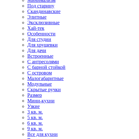
Минимализм
Под старину
Скандинавские
Элитные
Эксклюзивные
Хай-тек
Особенности
Для студии
Для хрущевки
Для дачи
Встроенные
С антресолями
С барной стойкой
С островом
Малогабаритные
Модульные
Скрытые ручки
Размер
Мини-кухни
Узкие
3 кв. м.
5 кв. м.
6 кв. м.
9 кв. м.
Все для кухни