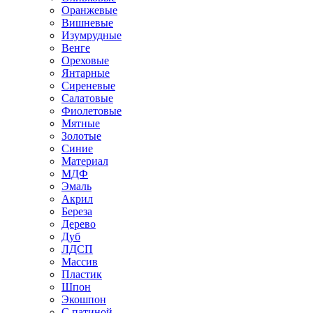
Оранжевые
Вишневые
Изумрудные
Венге
Ореховые
Янтарные
Сиреневые
Салатовые
Фиолетовые
Мятные
Золотые
Синие
Материал
МДФ
Эмаль
Акрил
Береза
Дерево
Дуб
ЛДСП
Массив
Пластик
Шпон
Экошпон
С патиной