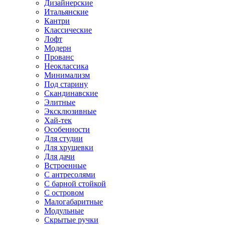
Дизайнерские
Итальянские
Кантри
Классические
Лофт
Модерн
Прованс
Неоклассика
Минимализм
Под старину
Скандинавские
Элитные
Эксклюзивные
Хай-тек
Особенности
Для студии
Для хрущевки
Для дачи
Встроенные
С антресолями
С барной стойкой
С островом
Малогабаритные
Модульные
Скрытые ручки