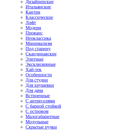
Дизайнерские
Итальянские
Кантри
Классические
Лофт
Модерн
Прованс
Неоклассика
Минимализм
Под старину
Скандинавские
Элитные
Эксклюзивные
Хай-тек
Особенности
Для студии
Для хрущевки
Для дачи
Встроенные
С антресолями
С барной стойкой
С островом
Малогабаритные
Модульные
Скрытые ручки