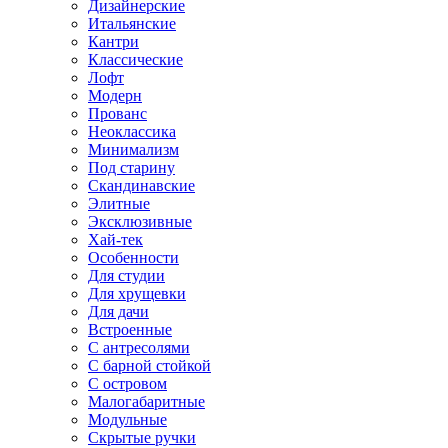
Дизайнерские
Итальянские
Кантри
Классические
Лофт
Модерн
Прованс
Неоклассика
Минимализм
Под старину
Скандинавские
Элитные
Эксклюзивные
Хай-тек
Особенности
Для студии
Для хрущевки
Для дачи
Встроенные
С антресолями
С барной стойкой
С островом
Малогабаритные
Модульные
Скрытые ручки