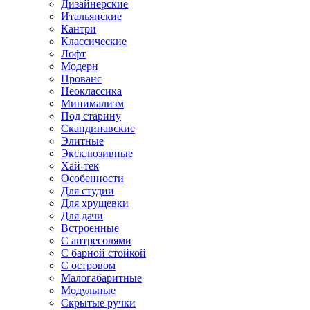
Дизайнерские
Итальянские
Кантри
Классические
Лофт
Модерн
Прованс
Неоклассика
Минимализм
Под старину
Скандинавские
Элитные
Эксклюзивные
Хай-тек
Особенности
Для студии
Для хрущевки
Для дачи
Встроенные
С антресолями
С барной стойкой
С островом
Малогабаритные
Модульные
Скрытые ручки