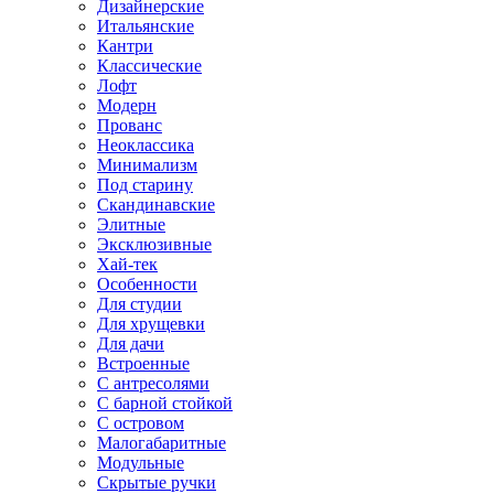
Дизайнерские
Итальянские
Кантри
Классические
Лофт
Модерн
Прованс
Неоклассика
Минимализм
Под старину
Скандинавские
Элитные
Эксклюзивные
Хай-тек
Особенности
Для студии
Для хрущевки
Для дачи
Встроенные
С антресолями
С барной стойкой
С островом
Малогабаритные
Модульные
Скрытые ручки