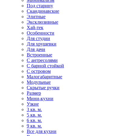
Минимализм
Под старину
Скандинавские
Элитные
Эксклюзивные
Хай-тек
Особенности
Для студии
Для хрущевки
Для дачи
Встроенные
С антресолями
С барной стойкой
С островом
Малогабаритные
Модульные
Скрытые ручки
Размер
Мини-кухни
Узкие
3 кв. м.
5 кв. м.
6 кв. м.
9 кв. м.
Все для кухни