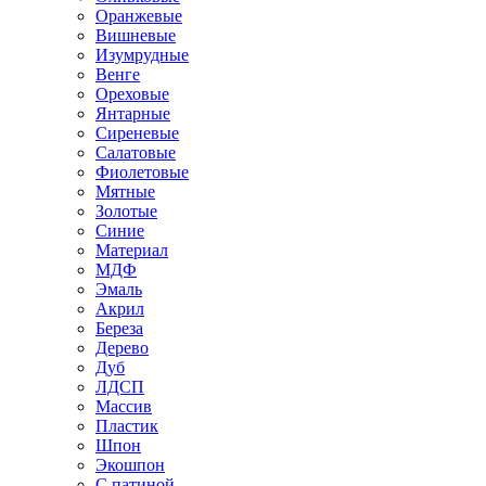
Оранжевые
Вишневые
Изумрудные
Венге
Ореховые
Янтарные
Сиреневые
Салатовые
Фиолетовые
Мятные
Золотые
Синие
Материал
МДФ
Эмаль
Акрил
Береза
Дерево
Дуб
ЛДСП
Массив
Пластик
Шпон
Экошпон
С патиной