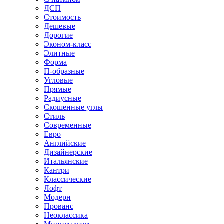
ДСП
Стоимость
Дешевые
Дорогие
Эконом-класс
Элитные
Форма
П-образные
Угловые
Прямые
Радиусные
Скошенные углы
Стиль
Современные
Евро
Английские
Дизайнерские
Итальянские
Кантри
Классические
Лофт
Модерн
Прованс
Неоклассика