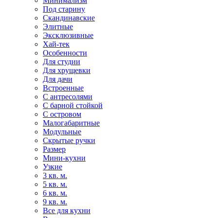
Минимализм
Под старину
Скандинавские
Элитные
Эксклюзивные
Хай-тек
Особенности
Для студии
Для хрущевки
Для дачи
Встроенные
С антресолями
С барной стойкой
С островом
Малогабаритные
Модульные
Скрытые ручки
Размер
Мини-кухни
Узкие
3 кв. м.
5 кв. м.
6 кв. м.
9 кв. м.
Все для кухни