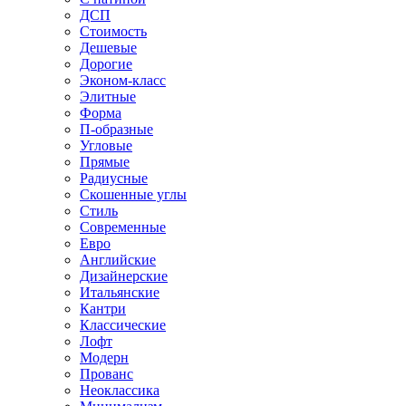
ДСП
Стоимость
Дешевые
Дорогие
Эконом-класс
Элитные
Форма
П-образные
Угловые
Прямые
Радиусные
Скошенные углы
Стиль
Современные
Евро
Английские
Дизайнерские
Итальянские
Кантри
Классические
Лофт
Модерн
Прованс
Неоклассика