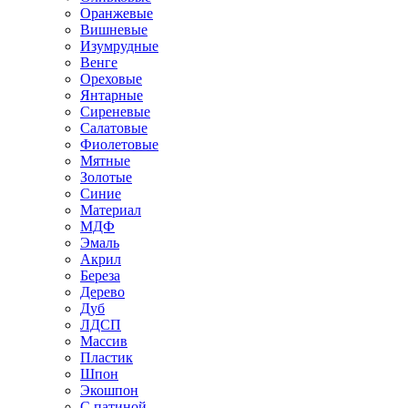
Оранжевые
Вишневые
Изумрудные
Венге
Ореховые
Янтарные
Сиреневые
Салатовые
Фиолетовые
Мятные
Золотые
Синие
Материал
МДФ
Эмаль
Акрил
Береза
Дерево
Дуб
ЛДСП
Массив
Пластик
Шпон
Экошпон
С патиной