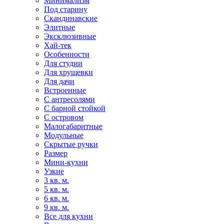
Минимализм
Под старину
Скандинавские
Элитные
Эксклюзивные
Хай-тек
Особенности
Для студии
Для хрущевки
Для дачи
Встроенные
С антресолями
С барной стойкой
С островом
Малогабаритные
Модульные
Скрытые ручки
Размер
Мини-кухни
Узкие
3 кв. м.
5 кв. м.
6 кв. м.
9 кв. м.
Все для кухни