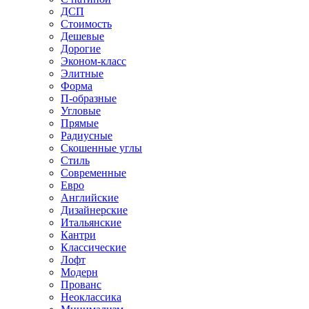
ДСП
Стоимость
Дешевые
Дорогие
Эконом-класс
Элитные
Форма
П-образные
Угловые
Прямые
Радиусные
Скошенные углы
Стиль
Современные
Евро
Английские
Дизайнерские
Итальянские
Кантри
Классические
Лофт
Модерн
Прованс
Неоклассика