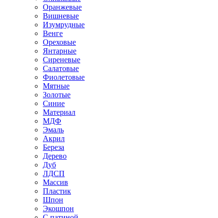
Оранжевые
Вишневые
Изумрудные
Венге
Ореховые
Янтарные
Сиреневые
Салатовые
Фиолетовые
Мятные
Золотые
Синие
Материал
МДФ
Эмаль
Акрил
Береза
Дерево
Дуб
ЛДСП
Массив
Пластик
Шпон
Экошпон
С патиной