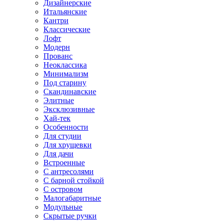
Дизайнерские
Итальянские
Кантри
Классические
Лофт
Модерн
Прованс
Неоклассика
Минимализм
Под старину
Скандинавские
Элитные
Эксклюзивные
Хай-тек
Особенности
Для студии
Для хрущевки
Для дачи
Встроенные
С антресолями
С барной стойкой
С островом
Малогабаритные
Модульные
Скрытые ручки