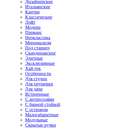
Дизайнерские
Итальянские
Кантри
Классические
Лофт
Модерн
Прованс
Неоклассика
Минимализм
Под старину
Скандинавские
Элитные
Эксклюзивные
Хай-тек
Особенности
Для студии
Для хрущевки
Для дачи
Встроенные
С антресолями
С барной стойкой
С островом
Малогабаритные
Модульные
Скрытые ручки