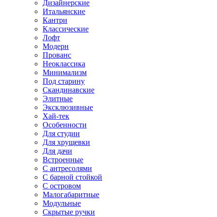
Дизайнерские
Итальянские
Кантри
Классические
Лофт
Модерн
Прованс
Неоклассика
Минимализм
Под старину
Скандинавские
Элитные
Эксклюзивные
Хай-тек
Особенности
Для студии
Для хрущевки
Для дачи
Встроенные
С антресолями
С барной стойкой
С островом
Малогабаритные
Модульные
Скрытые ручки