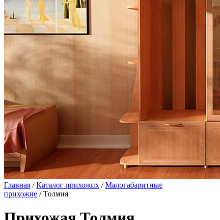
Главная
/
Каталог прихожих
/
Малогабаритные
прихожие
/ Толмия
Прихожая Толмия