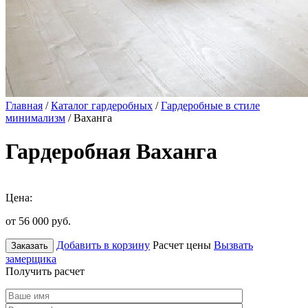
Главная
/
Каталог гардеробных
/
Гардеробные в стиле
минимализм
/ Ваханга
Гардеробная Ваханга
Цена:
от 56 000
руб.
Добавить в корзину
Расчет цены
Вызвать
Заказать
замерщика
Получить расчет