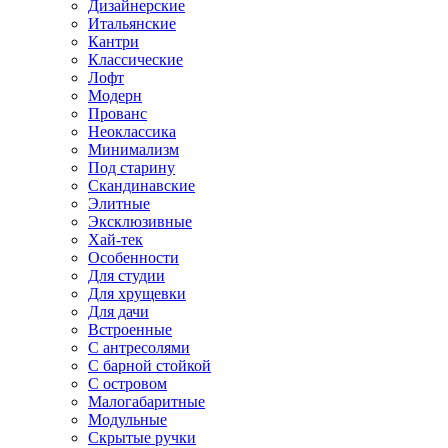
Дизайнерские
Итальянские
Кантри
Классические
Лофт
Модерн
Прованс
Неоклассика
Минимализм
Под старину
Скандинавские
Элитные
Эксклюзивные
Хай-тек
Особенности
Для студии
Для хрущевки
Для дачи
Встроенные
С антресолями
С барной стойкой
С островом
Малогабаритные
Модульные
Скрытые ручки