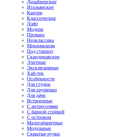
Дизайнерские
Итальянские
Кантри
Классические
Лофт
Модерн
Прованс
Неоклассика
Минимализм
Под старину
Скандинавские
Элитные
Эксклюзивные
Хай-тек
Особенности
Для студии
Для хрущевки
Для дачи
Встроенные
С антресолями
С барной стойкой
С островом
Малогабаритные
Модульные
Скрытые ручки