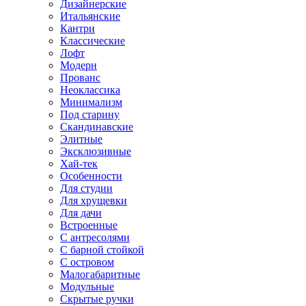
Дизайнерские
Итальянские
Кантри
Классические
Лофт
Модерн
Прованс
Неоклассика
Минимализм
Под старину
Скандинавские
Элитные
Эксклюзивные
Хай-тек
Особенности
Для студии
Для хрущевки
Для дачи
Встроенные
С антресолями
С барной стойкой
С островом
Малогабаритные
Модульные
Скрытые ручки