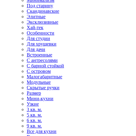
Минимализм
Под старину
Скандинавские
Элитные
Эксклюзивные
Хай-тек
Особенности
Для студии
Для хрущевки
Для дачи
Встроенные
С антресолями
С барной стойкой
С островом
Малогабаритные
Модульные
Скрытые ручки
Размер
Мини-кухни
Узкие
3 кв. м.
5 кв. м.
6 кв. м.
9 кв. м.
Все для кухни