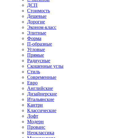
ДСП
Стоимость
Дешевые
Дорогие
Эконом-класс
Элитные
Форма
П-образные
Угловые
Прямые
Радиусные
Скошенные углы
Стиль
Современные
Евро
Английские
Дизайнерские
Итальянские
Кантри
Классические
Лофт
Модерн
Прованс
Неоклассика