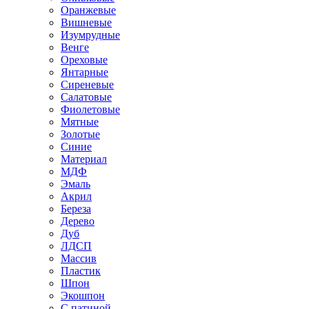
Оранжевые
Вишневые
Изумрудные
Венге
Ореховые
Янтарные
Сиреневые
Салатовые
Фиолетовые
Мятные
Золотые
Синие
Материал
МДФ
Эмаль
Акрил
Береза
Дерево
Дуб
ЛДСП
Массив
Пластик
Шпон
Экошпон
С патиной