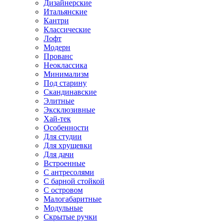
Дизайнерские
Итальянские
Кантри
Классические
Лофт
Модерн
Прованс
Неоклассика
Минимализм
Под старину
Скандинавские
Элитные
Эксклюзивные
Хай-тек
Особенности
Для студии
Для хрущевки
Для дачи
Встроенные
С антресолями
С барной стойкой
С островом
Малогабаритные
Модульные
Скрытые ручки