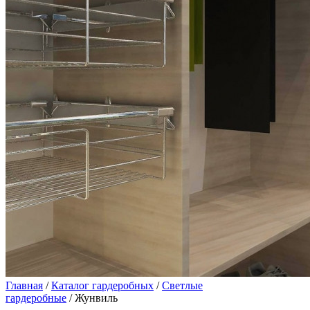
Главная
/
Каталог гардеробных
/
Светлые
гардеробные
/ Жунвиль