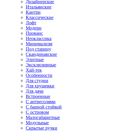
Дизайнерские
Итальянские
Кантри
Классические
Лофт
Модерн
Прованс
Неоклассика
Минимализм
Под старину
Скандинавские
Элитные
Эксклюзивные
Хай-тек
Особенности
Для студии
Для хрущевки
Для дачи
Встроенные
С антресолями
С барной стойкой
С островом
Малогабаритные
Модульные
Скрытые ручки