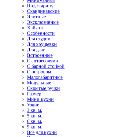
Минимализм
Под старину
Скандинавские
Элитные
Эксклюзивные
Хай-тек
Особенности
Для студии
Для хрущевки
Для дачи
Встроенные
С антресолями
С барной стойкой
С островом
Малогабаритные
Модульные
Скрытые ручки
Размер
Мини-кухни
Узкие
3 кв. м.
5 кв. м.
6 кв. м.
9 кв. м.
Все для кухни