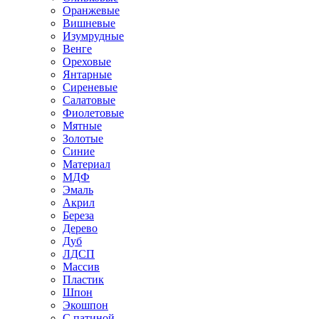
Оранжевые
Вишневые
Изумрудные
Венге
Ореховые
Янтарные
Сиреневые
Салатовые
Фиолетовые
Мятные
Золотые
Синие
Материал
МДФ
Эмаль
Акрил
Береза
Дерево
Дуб
ЛДСП
Массив
Пластик
Шпон
Экошпон
С патиной