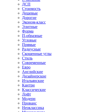
ДСП
Стоимость
Дешевые
Дорогие
Эконом-класс
Элитные
Форма
П-образные
Угловые
Прямые
Радиусные
Скошенные углы
Стиль
Современные
Евро
Английские
Дизайнерские
Итальянские
Кантри
Классические
Лофт
Модерн
Прованс
Неоклассика