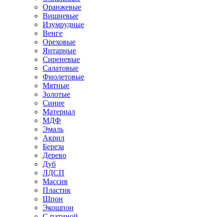
Оранжевые
Вишневые
Изумрудные
Венге
Ореховые
Янтарные
Сиреневые
Салатовые
Фиолетовые
Мятные
Золотые
Синие
Материал
МДФ
Эмаль
Акрил
Береза
Дерево
Дуб
ЛДСП
Массив
Пластик
Шпон
Экошпон
С патиной