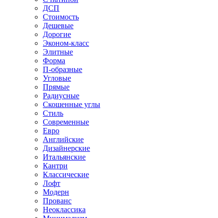
ДСП
Стоимость
Дешевые
Дорогие
Эконом-класс
Элитные
Форма
П-образные
Угловые
Прямые
Радиусные
Скошенные углы
Стиль
Современные
Евро
Английские
Дизайнерские
Итальянские
Кантри
Классические
Лофт
Модерн
Прованс
Неоклассика