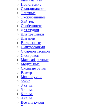
Минимализм
Под старину
Скандинавские
Элитные
Эксклюзивные
Хай-тек
Особенности
Для студии
Для хрущевки
Для дачи
Встроенные
С антресолями
С барной стойкой
С островом
Малогабаритные
Модульные
Скрытые ручки
Размер
Мини-кухни
Узкие
3 кв. м.
5 кв. м.
6 кв. м.
9 кв. м.
Все для кухни