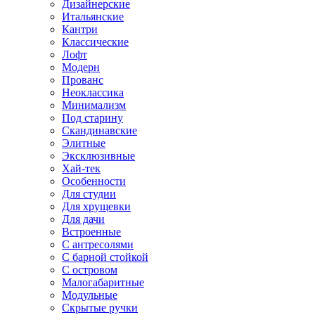
Дизайнерские
Итальянские
Кантри
Классические
Лофт
Модерн
Прованс
Неоклассика
Минимализм
Под старину
Скандинавские
Элитные
Эксклюзивные
Хай-тек
Особенности
Для студии
Для хрущевки
Для дачи
Встроенные
С антресолями
С барной стойкой
С островом
Малогабаритные
Модульные
Скрытые ручки