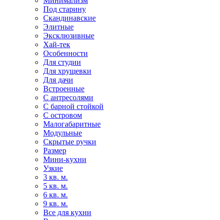
Минимализм
Под старину
Скандинавские
Элитные
Эксклюзивные
Хай-тек
Особенности
Для студии
Для хрущевки
Для дачи
Встроенные
С антресолями
С барной стойкой
С островом
Малогабаритные
Модульные
Скрытые ручки
Размер
Мини-кухни
Узкие
3 кв. м.
5 кв. м.
6 кв. м.
9 кв. м.
Все для кухни