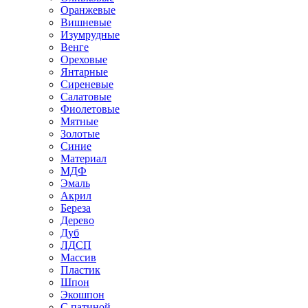
Оранжевые
Вишневые
Изумрудные
Венге
Ореховые
Янтарные
Сиреневые
Салатовые
Фиолетовые
Мятные
Золотые
Синие
Материал
МДФ
Эмаль
Акрил
Береза
Дерево
Дуб
ЛДСП
Массив
Пластик
Шпон
Экошпон
С патиной