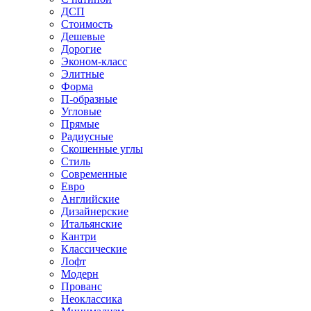
ДСП
Стоимость
Дешевые
Дорогие
Эконом-класс
Элитные
Форма
П-образные
Угловые
Прямые
Радиусные
Скошенные углы
Стиль
Современные
Евро
Английские
Дизайнерские
Итальянские
Кантри
Классические
Лофт
Модерн
Прованс
Неоклассика