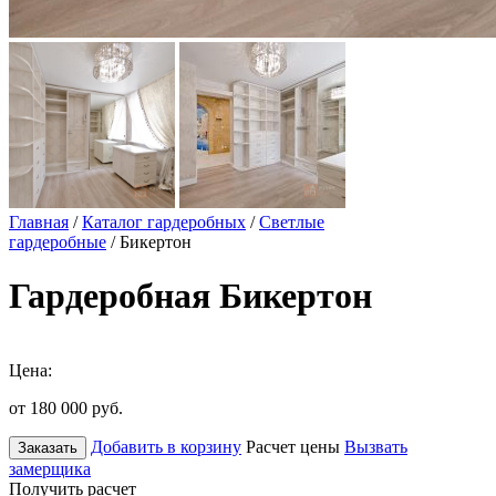
Главная
/
Каталог гардеробных
/
Светлые
гардеробные
/ Бикертон
Гардеробная Бикертон
Цена:
от 180 000
руб.
Добавить в корзину
Расчет цены
Вызвать
Заказать
замерщика
Получить расчет