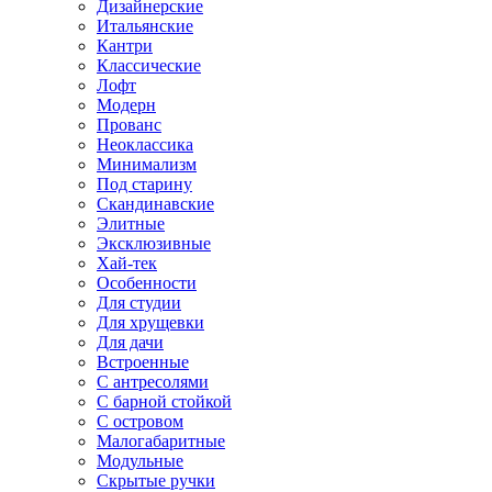
Дизайнерские
Итальянские
Кантри
Классические
Лофт
Модерн
Прованс
Неоклассика
Минимализм
Под старину
Скандинавские
Элитные
Эксклюзивные
Хай-тек
Особенности
Для студии
Для хрущевки
Для дачи
Встроенные
С антресолями
С барной стойкой
С островом
Малогабаритные
Модульные
Скрытые ручки