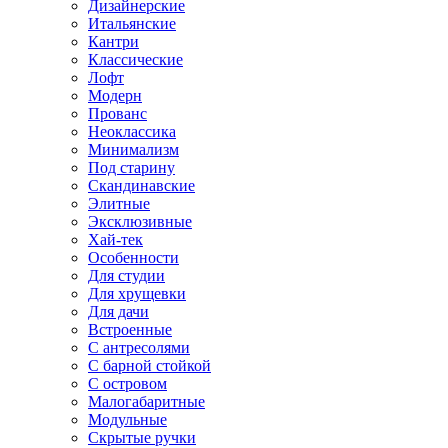
Дизайнерские
Итальянские
Кантри
Классические
Лофт
Модерн
Прованс
Неоклассика
Минимализм
Под старину
Скандинавские
Элитные
Эксклюзивные
Хай-тек
Особенности
Для студии
Для хрущевки
Для дачи
Встроенные
С антресолями
С барной стойкой
С островом
Малогабаритные
Модульные
Скрытые ручки