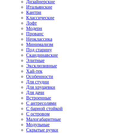
Дизайнерские
Итальянские
Кантри
Классические
Лофт
Модерн
Прованс
Неоклассика
Минимализм
Под старину
Скандинавские
Элитные
Эксклюзивные
Хай-тек
Особенности
Для студии
Для хрущевки
Для дачи
Встроенные
С антресолями
С барной стойкой
С островом
Малогабаритные
Модульные
Скрытые ручки