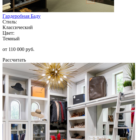
Гардеробная Баду
Стиль:
Классический
Цвет:
Темный
от 110 000 руб.
Рассчитать