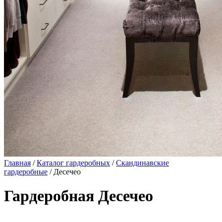
Главная
/
Каталог гардеробных
/
Скандинавские
гардеробные
/ Десечео
Гардеробная Десечео