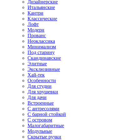
Дизайнерские
Итальянские
Кантри
Классические
Лофт
Модерн
Прованс
Неоклассика
Минимализм
Под старину
Скандинавские
Элитные
Эксклюзивные
Хай-тек
Особенности
Для студии
Для хрущевки
Для дачи
Встроенные
С антресолями
С барной стойкой
С островом
Малогабаритные
Модульные
Скрытые ручки