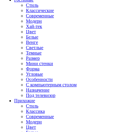
Стиль
Классические
Современные
Модерн
Хай-тек
Цвет
Белые
Венге
Светлые
Темные
Размер
Мини стенки
Форма
Угловые
Особенности
С компьютерным столом
Назначение
Под телевизор
Прихожие
Стиль
Классика
Современные
Модерн
Цвет