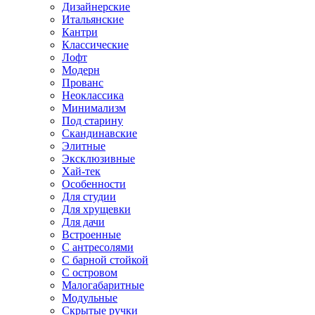
Дизайнерские
Итальянские
Кантри
Классические
Лофт
Модерн
Прованс
Неоклассика
Минимализм
Под старину
Скандинавские
Элитные
Эксклюзивные
Хай-тек
Особенности
Для студии
Для хрущевки
Для дачи
Встроенные
С антресолями
С барной стойкой
С островом
Малогабаритные
Модульные
Скрытые ручки