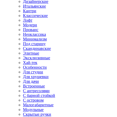
Дизайнерские
Итальянские
Кантри
Классические
Лофт
Модерн
Прованс
Неоклассика
Минимализм
Под старину
Скандинавские
Элитные
Эксклюзивные
Хай-тек
Особенности
Для студии
Для хрущевки
Для дачи
Встроенные
С антресолями
С барной стойкой
С островом
Малогабаритные
Модульные
Скрытые ручки