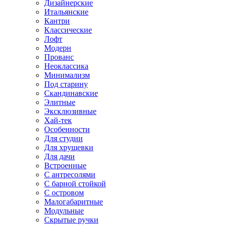
Дизайнерские
Итальянские
Кантри
Классические
Лофт
Модерн
Прованс
Неоклассика
Минимализм
Под старину
Скандинавские
Элитные
Эксклюзивные
Хай-тек
Особенности
Для студии
Для хрущевки
Для дачи
Встроенные
С антресолями
С барной стойкой
С островом
Малогабаритные
Модульные
Скрытые ручки