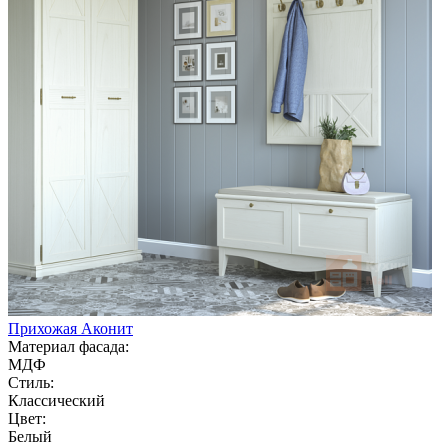
Прихожая Аконит
Материал фасада:
МДФ
Стиль:
Классический
Цвет:
Белый