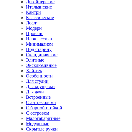
Дизайнерские
Итальянские
Кантри
Классические
Лофт
Модерн
Прованс
Неоклассика
Минимализм
Под старину
Скандинавские
Элитные
Эксклюзивные
Хай-тек
Особенности
Для студии
Для хрущевки
Для дачи
Встроенные
С антресолями
С барной стойкой
С островом
Малогабаритные
Модульные
Скрытые ручки