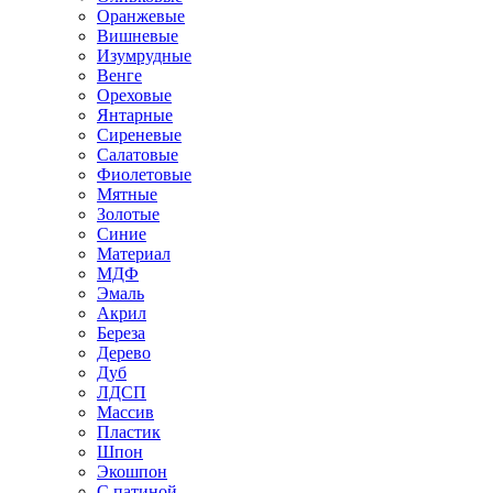
Оранжевые
Вишневые
Изумрудные
Венге
Ореховые
Янтарные
Сиреневые
Салатовые
Фиолетовые
Мятные
Золотые
Синие
Материал
МДФ
Эмаль
Акрил
Береза
Дерево
Дуб
ЛДСП
Массив
Пластик
Шпон
Экошпон
С патиной