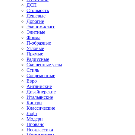
ДСП
Стоимость
Дешевые
Дорогие
Эконом-класс
Элитные
Форма
П-образные
Угловые
Прямые
Радиусные
Скошенные углы
Стиль
Современные
Евро
Английские
Дизайнерские
Итальянские
Кантри
Классические
Лофт
Модерн
Прованс
Неоклассика