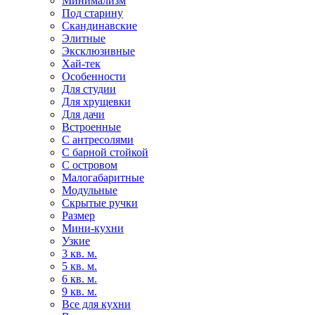
Минимализм
Под старину
Скандинавские
Элитные
Эксклюзивные
Хай-тек
Особенности
Для студии
Для хрущевки
Для дачи
Встроенные
С антресолями
С барной стойкой
С островом
Малогабаритные
Модульные
Скрытые ручки
Размер
Мини-кухни
Узкие
3 кв. м.
5 кв. м.
6 кв. м.
9 кв. м.
Все для кухни