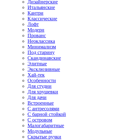
Дизайнерские
Итальянские
Кантри
Классические
Лофт
Модерн
Прованс
Неоклассика
Минимализм
Под старину
Скандинавские
Элитные
Эксклюзивные
Хай-тек
Особенности
Для студии
Для хрущевки
Для дачи
Встроенные
С антресолями
С барной стойкой
С островом
Малогабаритные
Модульные
Скрытые ручки