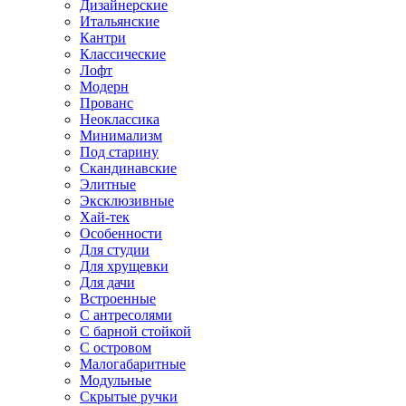
Дизайнерские
Итальянские
Кантри
Классические
Лофт
Модерн
Прованс
Неоклассика
Минимализм
Под старину
Скандинавские
Элитные
Эксклюзивные
Хай-тек
Особенности
Для студии
Для хрущевки
Для дачи
Встроенные
С антресолями
С барной стойкой
С островом
Малогабаритные
Модульные
Скрытые ручки