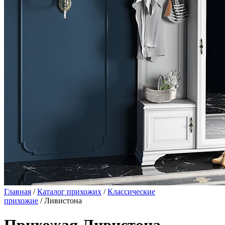
Главная
/
Каталог прихожих
/
Классические
прихожие
/ Ливистона