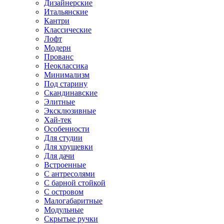
Дизайнерские
Итальянские
Кантри
Классические
Лофт
Модерн
Прованс
Неоклассика
Минимализм
Под старину
Скандинавские
Элитные
Эксклюзивные
Хай-тек
Особенности
Для студии
Для хрущевки
Для дачи
Встроенные
С антресолями
С барной стойкой
С островом
Малогабаритные
Модульные
Скрытые ручки