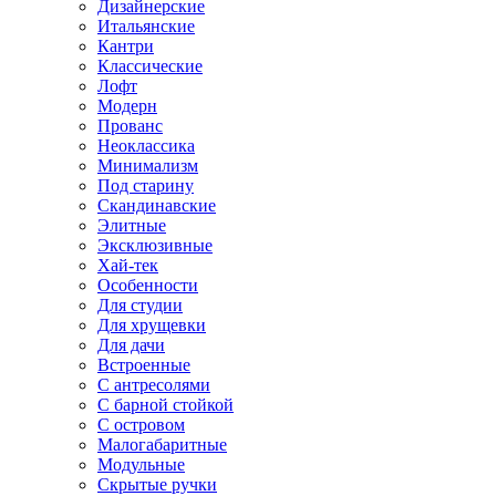
Дизайнерские
Итальянские
Кантри
Классические
Лофт
Модерн
Прованс
Неоклассика
Минимализм
Под старину
Скандинавские
Элитные
Эксклюзивные
Хай-тек
Особенности
Для студии
Для хрущевки
Для дачи
Встроенные
С антресолями
С барной стойкой
С островом
Малогабаритные
Модульные
Скрытые ручки