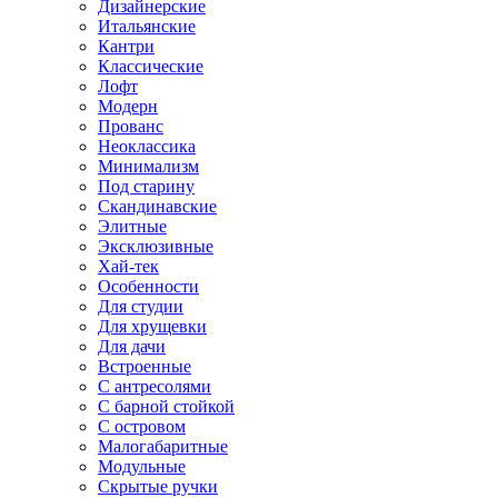
Дизайнерские
Итальянские
Кантри
Классические
Лофт
Модерн
Прованс
Неоклассика
Минимализм
Под старину
Скандинавские
Элитные
Эксклюзивные
Хай-тек
Особенности
Для студии
Для хрущевки
Для дачи
Встроенные
С антресолями
С барной стойкой
С островом
Малогабаритные
Модульные
Скрытые ручки