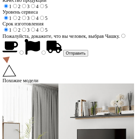
Качество продукции
1
2
3
4
5
Уровень сервиса
1
2
3
4
5
Срок изготовления
1
2
3
4
5
Пожалуйста, докажите, что вы человек, выбрав
Чашку
.
Похожие модели