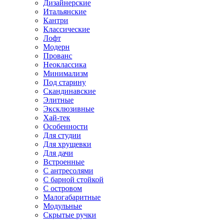
Дизайнерские
Итальянские
Кантри
Классические
Лофт
Модерн
Прованс
Неоклассика
Минимализм
Под старину
Скандинавские
Элитные
Эксклюзивные
Хай-тек
Особенности
Для студии
Для хрущевки
Для дачи
Встроенные
С антресолями
С барной стойкой
С островом
Малогабаритные
Модульные
Скрытые ручки