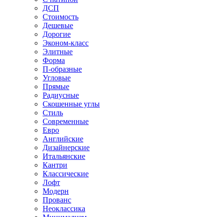
ДСП
Стоимость
Дешевые
Дорогие
Эконом-класс
Элитные
Форма
П-образные
Угловые
Прямые
Радиусные
Скошенные углы
Стиль
Современные
Евро
Английские
Дизайнерские
Итальянские
Кантри
Классические
Лофт
Модерн
Прованс
Неоклассика