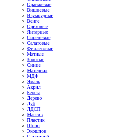
Оранжевые
Вишневые
Изумрудные
Венге
Ореховые
Янтарные
Сиреневые
Салатовые
Фиолетовые
Мятные
Золотые
Синие
Материал
МДФ
Эмаль
Акрил
Береза
Дерево
Дуб
ЛДСП
Массив
Пластик
Шпон
Экошпон
С патиной