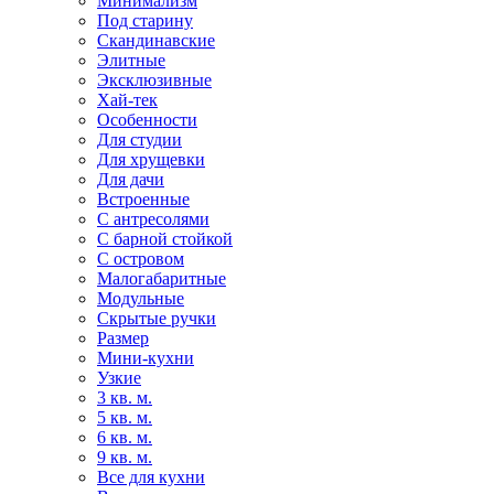
Минимализм
Под старину
Скандинавские
Элитные
Эксклюзивные
Хай-тек
Особенности
Для студии
Для хрущевки
Для дачи
Встроенные
С антресолями
С барной стойкой
С островом
Малогабаритные
Модульные
Скрытые ручки
Размер
Мини-кухни
Узкие
3 кв. м.
5 кв. м.
6 кв. м.
9 кв. м.
Все для кухни