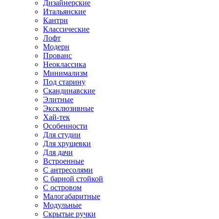
Дизайнерские
Итальянские
Кантри
Классические
Лофт
Модерн
Прованс
Неоклассика
Минимализм
Под старину
Скандинавские
Элитные
Эксклюзивные
Хай-тек
Особенности
Для студии
Для хрущевки
Для дачи
Встроенные
С антресолями
С барной стойкой
С островом
Малогабаритные
Модульные
Скрытые ручки