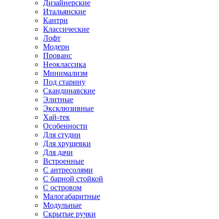
Дизайнерские
Итальянские
Кантри
Классические
Лофт
Модерн
Прованс
Неоклассика
Минимализм
Под старину
Скандинавские
Элитные
Эксклюзивные
Хай-тек
Особенности
Для студии
Для хрущевки
Для дачи
Встроенные
С антресолями
С барной стойкой
С островом
Малогабаритные
Модульные
Скрытые ручки