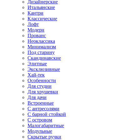
Дизайнерские
Итальянские
Кантри
Классические
Лофт
Модерн
Прованс
Неоклассика
Минимализм
Под старину
Скандинавские
Элитные
Эксклюзивные
Хай-тек
Особенности
Для студии
Для хрущевки
Для дачи
Встроенные
С антресолями
С барной стойкой
С островом
Малогабаритные
Модульные
Скрытые ручки