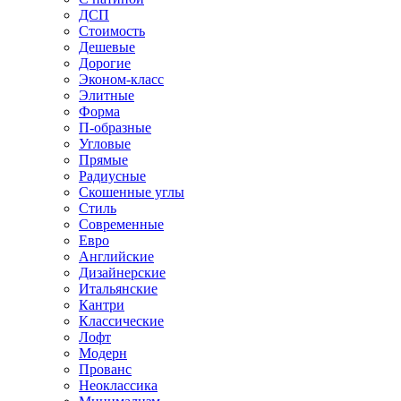
ДСП
Стоимость
Дешевые
Дорогие
Эконом-класс
Элитные
Форма
П-образные
Угловые
Прямые
Радиусные
Скошенные углы
Стиль
Современные
Евро
Английские
Дизайнерские
Итальянские
Кантри
Классические
Лофт
Модерн
Прованс
Неоклассика