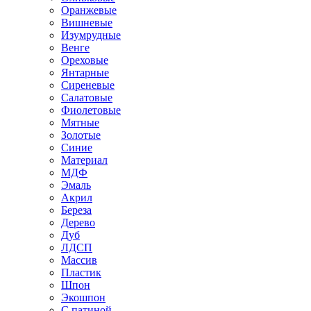
Оранжевые
Вишневые
Изумрудные
Венге
Ореховые
Янтарные
Сиреневые
Салатовые
Фиолетовые
Мятные
Золотые
Синие
Материал
МДФ
Эмаль
Акрил
Береза
Дерево
Дуб
ЛДСП
Массив
Пластик
Шпон
Экошпон
С патиной