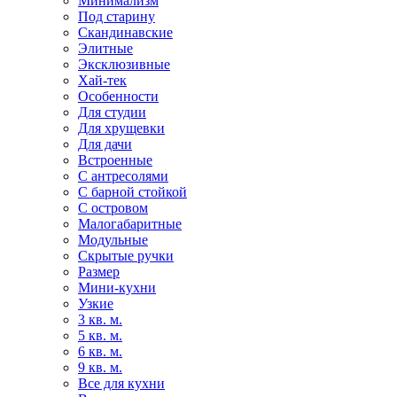
Минимализм
Под старину
Скандинавские
Элитные
Эксклюзивные
Хай-тек
Особенности
Для студии
Для хрущевки
Для дачи
Встроенные
С антресолями
С барной стойкой
С островом
Малогабаритные
Модульные
Скрытые ручки
Размер
Мини-кухни
Узкие
3 кв. м.
5 кв. м.
6 кв. м.
9 кв. м.
Все для кухни