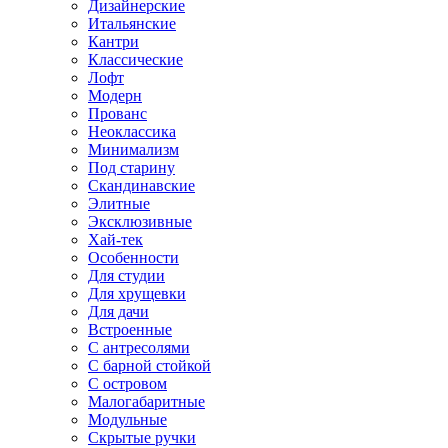
Дизайнерские
Итальянские
Кантри
Классические
Лофт
Модерн
Прованс
Неоклассика
Минимализм
Под старину
Скандинавские
Элитные
Эксклюзивные
Хай-тек
Особенности
Для студии
Для хрущевки
Для дачи
Встроенные
С антресолями
С барной стойкой
С островом
Малогабаритные
Модульные
Скрытые ручки