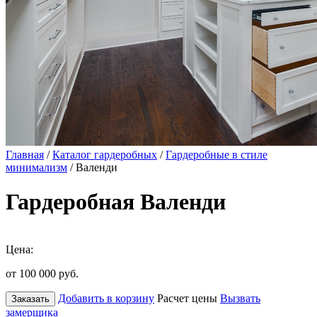
Главная
/
Каталог гардеробных
/
Гардеробные в стиле
минимализм
/ Валенди
Гардеробная Валенди
Цена:
от 100 000
руб.
Добавить в корзину
Расчет цены
Вызвать
Заказать
замерщика