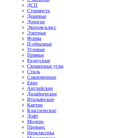
ДСП
Стоимость
Дешевые
Дорогие
Эконом-класс
Элитные
Форма
П-образные
Угловые
Прямые
Радиусные
Скошенные углы
Стиль
Современные
Евро
Английские
Дизайнерские
Итальянские
Кантри
Классические
Лофт
Модерн
Прованс
Неоклассика