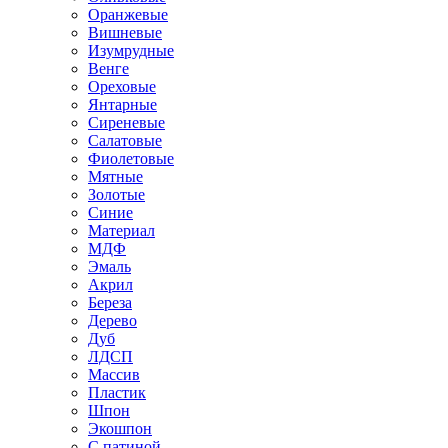
Оранжевые
Вишневые
Изумрудные
Венге
Ореховые
Янтарные
Сиреневые
Салатовые
Фиолетовые
Мятные
Золотые
Синие
Материал
МДФ
Эмаль
Акрил
Береза
Дерево
Дуб
ЛДСП
Массив
Пластик
Шпон
Экошпон
С патиной