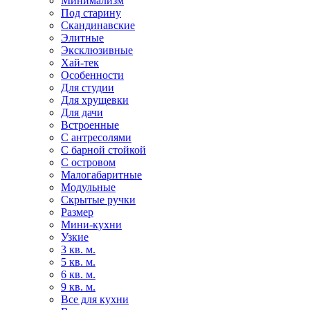
Минимализм
Под старину
Скандинавские
Элитные
Эксклюзивные
Хай-тек
Особенности
Для студии
Для хрущевки
Для дачи
Встроенные
С антресолями
С барной стойкой
С островом
Малогабаритные
Модульные
Скрытые ручки
Размер
Мини-кухни
Узкие
3 кв. м.
5 кв. м.
6 кв. м.
9 кв. м.
Все для кухни