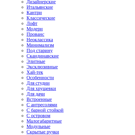
Дизайнерские
Итальянские
Кантри
Классические
Лофт
Модерн
Прованс
Неоклассика
Минимализм
Под старину
Скандинавские
Элитные
Эксклюзивные
Хай-тек
Особенности
Для студии
Для хрущевки
Для дачи
Встроенные
С антресолями
С барной стойкой
С островом
Малогабаритные
Модульные
Скрытые ручки