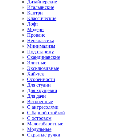
Дизайнерские
Итальянские
Кантри
Классические
Лофт
Модерн
Прованс
Неоклассика
Минимализм
Под старину
Скандинавские
Элитные
Эксклюзивные
Хай-тек
Особенности
Для студии
Для хрущевки
Для дачи
Встроенные
С антресолями
С барной стойкой
С островом
Малогабаритные
Модульные
Скрытые ручки