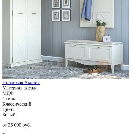
Прихожая Аконит
Материал фасада:
МДФ
Стиль:
Классический
Цвет:
Белый
от 36 000 руб.