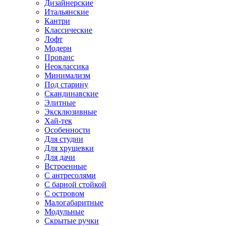
Дизайнерские
Итальянские
Кантри
Классические
Лофт
Модерн
Прованс
Неоклассика
Минимализм
Под старину
Скандинавские
Элитные
Эксклюзивные
Хай-тек
Особенности
Для студии
Для хрущевки
Для дачи
Встроенные
С антресолями
С барной стойкой
С островом
Малогабаритные
Модульные
Скрытые ручки