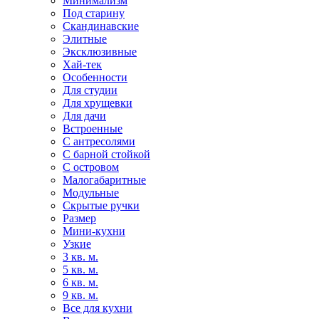
Минимализм
Под старину
Скандинавские
Элитные
Эксклюзивные
Хай-тек
Особенности
Для студии
Для хрущевки
Для дачи
Встроенные
С антресолями
С барной стойкой
С островом
Малогабаритные
Модульные
Скрытые ручки
Размер
Мини-кухни
Узкие
3 кв. м.
5 кв. м.
6 кв. м.
9 кв. м.
Все для кухни