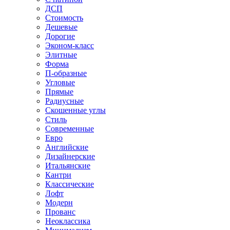
ДСП
Стоимость
Дешевые
Дорогие
Эконом-класс
Элитные
Форма
П-образные
Угловые
Прямые
Радиусные
Скошенные углы
Стиль
Современные
Евро
Английские
Дизайнерские
Итальянские
Кантри
Классические
Лофт
Модерн
Прованс
Неоклассика