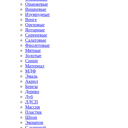
Оранжевые
Вишневые
Изумрудные
Венге
Ореховые
Янтарные
Сиреневые
Салатовые
Фиолетовые
Мятные
Золотые
Синие
Материал
МДФ
Эмаль
Акрил
Береза
Дерево
Дуб
ЛДСП
Массив
Пластик
Шпон
Экошпон
С патиной